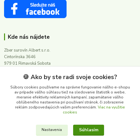
Kde nás nájdete
Zber surovín Albert s.r.o.
Cintorínska 3646
979 01 Rimavská Sobota
🍪 Ako by ste radi svoje cookies?
Kontakty
Súbory cookies používame na správne fungovanie nášho e-shopu
av prípade vášho súhlasu tiež na sledovanie štatistík o webe,
meranie efektivity reklamných kampaní, zapamätanie vášho
0911 502 504
obľúbeného nastavenia pri používaní stránok, či zobrazenie
(Po-Pia, 8-16 hod.)
reklám zodpovedajúcich vašim preferenciám.
Viac na využitie
cookies
albert@zbersurovin.sk
Súhlasím
Nastavenia