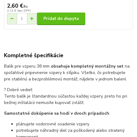
2,60 €
/
ks
2,11 €
bez DPH
Pridať do dopytu
Kompletné špecifikácie
Balík pre vzperu 38 mm
obsahuje kompletný montážny set
na
spoľahlivé pripevnenie vzpery k stĺpiku. Všetko, čo potrebujete
pre stabilnú a bezproblémovú montáž, nájdete v jednom balení.
? Dobré vedieť:
Tento balík je štandardnou súčasťou každej vzpery, preto ho pri
bežnej inštalácii nemusíte kupovať zvlášť.
Samostatné dokúpenie sa hodí v dvoch prípadoch
:
plánujete vodorovné osadenie vzpery
potrebujete náhradný diel za poškodený alebo stratený
komponent