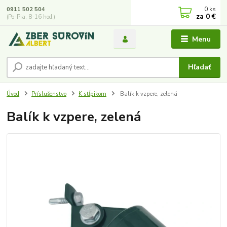
0
ks
0911 502 504
za
0 €
(Po-Pia, 8-16 hod.)
Menu
Hľadať
Úvod
Príslušenstvo
K stĺpikom
Balík k vzpere, zelená
Balík k vzpere, zelená